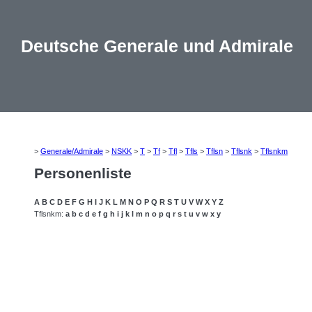
Deutsche Generale und Admirale
>
Generale/Admirale
>
NSKK
>
T
>
Tf
>
Tfl
>
Tfls
>
Tflsn
>
Tflsnk
>
Tflsnkm
Personenliste
A
B
C
D
E
F
G
H
I
J
K
L
M
N
O
P
Q
R
S
T
U
V
W
X
Y
Z
Tflsnkm:
a
b
c
d
e
f
g
h
i
j
k
l
m
n
o
p
q
r
s
t
u
v
w
x
y