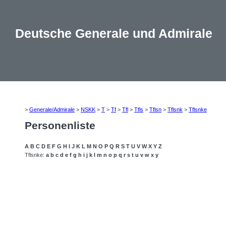
Deutsche Generale und Admirale
>
Generale/Admirale
>
NSKK
>
T
>
Tf
>
Tfl
>
Tfls
>
Tflsn
>
Tflsnk
>
Tflsnke
Personenliste
A
B
C
D
E
F
G
H
I
J
K
L
M
N
O
P
Q
R
S
T
U
V
W
X
Y
Z
Tflsnke:
a
b
c
d
e
f
g
h
i
j
k
l
m
n
o
p
q
r
s
t
u
v
w
x
y