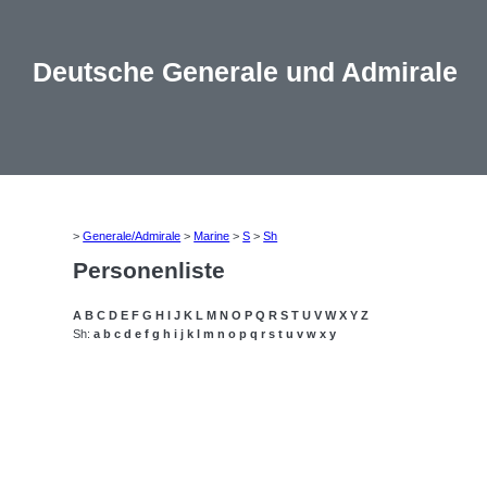
Deutsche Generale und Admirale
>
Generale/Admirale
>
Marine
>
S
>
Sh
Personenliste
A
B
C
D
E
F
G
H
I
J
K
L
M
N
O
P
Q
R
S
T
U
V
W
X
Y
Z
Sh:
a
b
c
d
e
f
g
h
i
j
k
l
m
n
o
p
q
r
s
t
u
v
w
x
y