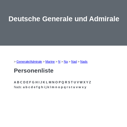
Deutsche Generale und Admirale
>
Generale/Admirale
>
Marine
>
N
>
Na
>
Nad
>
Nads
Personenliste
A
B
C
D
E
F
G
H
I
J
K
L
M
N
O
P
Q
R
S
T
U
V
W
X
Y
Z
Nads:
a
b
c
d
e
f
g
h
i
j
k
l
m
n
o
p
q
r
s
t
u
v
w
x
y