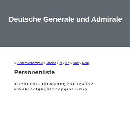
Deutsche Generale und Admirale
>
Generale/Admirale
>
Marine
>
N
>
Na
>
Nad
>
Nadi
Personenliste
A
B
C
D
E
F
G
H
I
J
K
L
M
N
O
P
Q
R
S
T
U
V
W
X
Y
Z
Nadi:
a
b
c
d
e
f
g
h
i
j
k
l
m
n
o
p
q
r
s
t
u
v
w
x
y