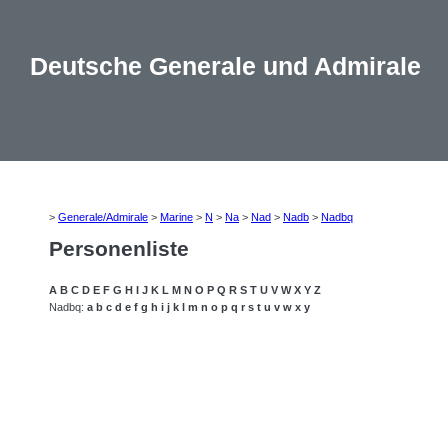
Deutsche Generale und Admirale
>
Generale/Admirale
>
Marine
>
N
>
Na
>
Nad
>
Nadb
>
Nadbq
Personenliste
A
B
C
D
E
F
G
H
I
J
K
L
M
N
O
P
Q
R
S
T
U
V
W
X
Y
Z
Nadbq:
a
b
c
d
e
f
g
h
i
j
k
l
m
n
o
p
q
r
s
t
u
v
w
x
y