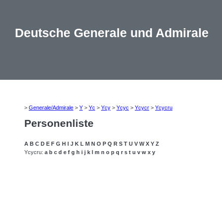
Deutsche Generale und Admirale
>
Generale/Admirale
>
Y
>
Yc
>
Ycy
>
Ycyc
>
Ycycr
>
Ycycru
Personenliste
A
B
C
D
E
F
G
H
I
J
K
L
M
N
O
P
Q
R
S
T
U
V
W
X
Y
Z
Ycycru:
a
b
c
d
e
f
g
h
i
j
k
l
m
n
o
p
q
r
s
t
u
v
w
x
y