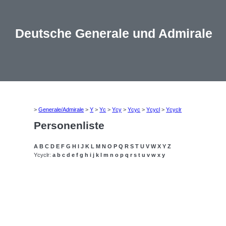
Deutsche Generale und Admirale
>
Generale/Admirale
>
Y
>
Yc
>
Ycy
>
Ycyc
>
Ycycl
>
Ycyclr
Personenliste
A
B
C
D
E
F
G
H
I
J
K
L
M
N
O
P
Q
R
S
T
U
V
W
X
Y
Z
Ycyclr:
a
b
c
d
e
f
g
h
i
j
k
l
m
n
o
p
q
r
s
t
u
v
w
x
y