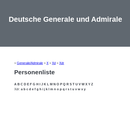
Deutsche Generale und Admirale
>
Generale/Admirale
>
X
>
Xd
>
Xdr
Personenliste
A
B
C
D
E
F
G
H
I
J
K
L
M
N
O
P
Q
R
S
T
U
V
W
X
Y
Z
Xdr:
a
b
c
d
e
f
g
h
i
j
k
l
m
n
o
p
q
r
s
t
u
v
w
x
y